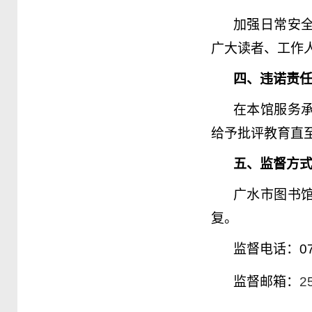
加强日常安
广大读者、工作
四、违诺责
在本馆服务
给予批评教育直
五、监督方
广水市图书
复。
监督电话：
0
监督邮箱：
2