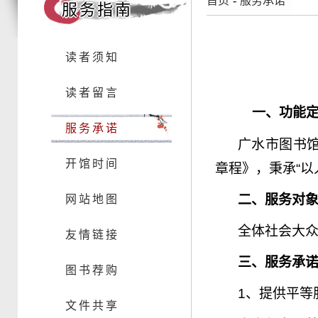
首页
-
服务承诺
服务指南
读者须知
读者留言
一、功能
服务承诺
广水市图书
开馆时间
章程》，秉承
“
以
二、服务对
网站地图
全体社会大
友情链接
三、服务承
图书荐购
1
、提供平等
文件共享