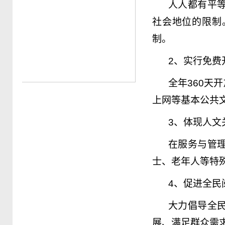
人人都有平
社会地位的限制
制。
2
、实行免费
全年
360
天开
上网等基本公共
3
、体现人文
在服务与管
士、老年人等特
4
、促进全民
大力倡导全
展、满足群众需