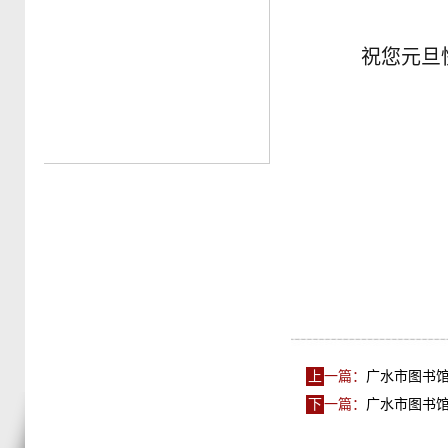
祝您元旦快
广
2
上
一篇：
广水市图书
下
一篇：
广水市图书